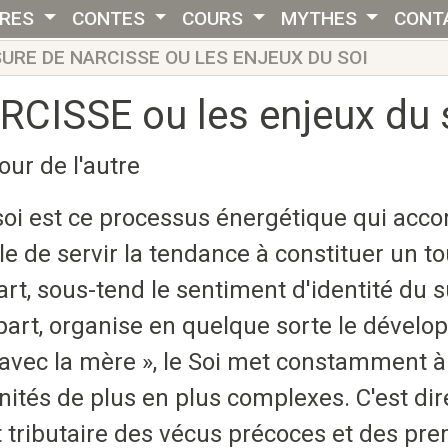
VRES
CONTES
COURS
MYTHES
CONT
SURE DE NARCISSE OU LES ENJEUX DU SOI
CISSE ou les enjeux du 
r de l'autre
 soi est ce processus énergétique qui acc
elle de servir la tendance à constituer un t
rt, sous-tend le sentiment d'identité du s
e part, organise en quelque sorte le dével
n avec la mère », le Soi met constamment à
ités de plus en plus complexes. C'est di
st tributaire des vécus précoces et des pr