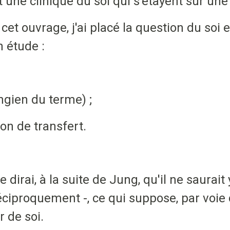
une clinique du soi qui s'étayent sur une
et ouvrage, j'ai placé la question du soi
 étude :
ngien du terme) ;
ion de transfert.
 dirai, à la suite de Jung, qu'il ne saurai
 réciproquement -, ce qui suppose, par voi
 de soi.