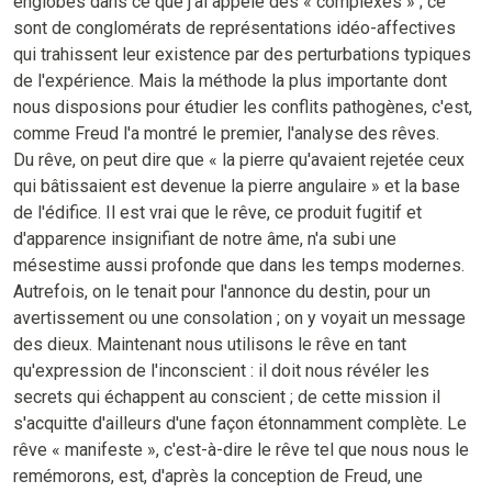
englobés dans ce que j'ai appelé des « complexes » ; ce
sont de conglomérats de représentations idéo-affectives
qui trahissent leur existence par des perturbations typiques
de l'expérience. Mais la méthode la plus importante dont
nous disposions pour étudier les conflits pathogènes, c'est,
comme Freud l'a montré le premier, l'analyse des rêves.
Du rêve, on peut dire que « la pierre qu'avaient rejetée ceux
qui bâtissaient est devenue la pierre angulaire » et la base
de l'édifice. Il est vrai que le rêve, ce produit fugitif et
d'apparence insignifiant de notre âme, n'a subi une
mésestime aussi profonde que dans les temps modernes.
Autrefois, on le tenait pour l'annonce du destin, pour un
avertissement ou une consolation ; on y voyait un message
des dieux. Maintenant nous utilisons le rêve en tant
qu'expression de l'inconscient : il doit nous révéler les
secrets qui échappent au conscient ; de cette mission il
s'acquitte d'ailleurs d'une façon étonnamment complète. Le
rêve « manifeste », c'est-à-dire le rêve tel que nous nous le
remémorons, est, d'après la conception de Freud, une