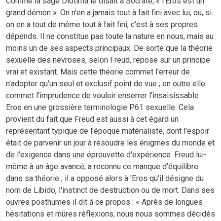
Comme la sage Diotima le disait à Socrate, « l'Eros est un
grand démon ». On n'en a jamais tout à fait fini avec lui, ou, si
on en a tout de même tout à fait fini, c'est à ses propres
dépends. Il ne constitue pas toute la nature en nous, mais au
moins un de ses aspects principaux. De sorte que la théorie
sexuelle des névroses, selon Freud, repose sur un principe
vrai et existant. Mais cette théorie commet l'erreur de
n'adopter qu'un seul et exclusif point de vue ; en outre elle
commet l'imprudence de vouloir enserrer l'insaisissable
Eros en une grossière terminologie P.61 sexuelle. Cela
provient du fait que Freud est aussi à cet égard un
représentant typique de l'époque matérialiste, dont l'espoir
était de parvenir un jour à résoudre les énigmes du monde et
de l'exigence dans une éprouvette d'expérience. Freud lui-
même à un âge avancé, a reconnu ce manque d'équilibre
dans sa théorie ; il a opposé alors à 'Eros qu'il désigne du
nom de Libido, l'instinct de destruction ou de mort. Dans ses
ouvres posthumes il dit à ce propos : « Après de longues
hésitations et mûres réflexions, nous nous sommes décidés