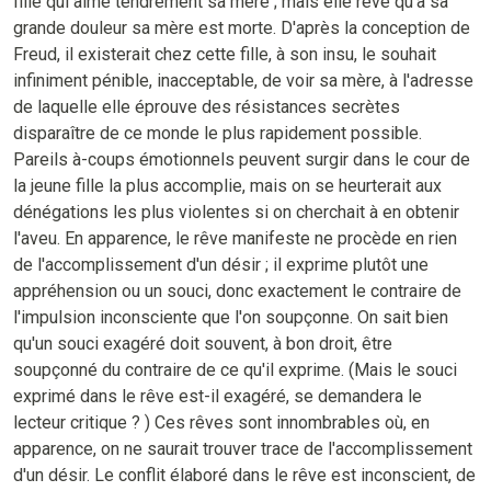
fille qui aime tendrement sa mère ; mais elle rêve qu'à sa
grande douleur sa mère est morte. D'après la conception de
Freud, il existerait chez cette fille, à son insu, le souhait
infiniment pénible, inacceptable, de voir sa mère, à l'adresse
de laquelle elle éprouve des résistances secrètes
disparaître de ce monde le plus rapidement possible.
Pareils à-coups émotionnels peuvent surgir dans le cour de
la jeune fille la plus accomplie, mais on se heurterait aux
dénégations les plus violentes si on cherchait à en obtenir
l'aveu. En apparence, le rêve manifeste ne procède en rien
de l'accomplissement d'un désir ; il exprime plutôt une
appréhension ou un souci, donc exactement le contraire de
l'impulsion inconsciente que l'on soupçonne. On sait bien
qu'un souci exagéré doit souvent, à bon droit, être
soupçonné du contraire de ce qu'il exprime. (Mais le souci
exprimé dans le rêve est-il exagéré, se demandera le
lecteur critique ? ) Ces rêves sont innombrables où, en
apparence, on ne saurait trouver trace de l'accomplissement
d'un désir. Le conflit élaboré dans le rêve est inconscient, de