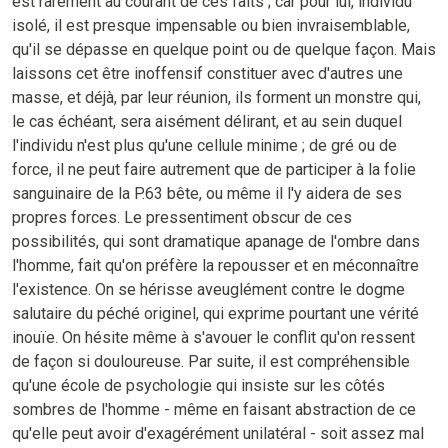
est rarement au courant de ces faits ; car pour lui, individu
isolé, il est presque impensable ou bien invraisemblable,
qu'il se dépasse en quelque point ou de quelque façon. Mais
laissons cet être inoffensif constituer avec d'autres une
masse, et déjà, par leur réunion, ils forment un monstre qui,
le cas échéant, sera aisément délirant, et au sein duquel
l'individu n'est plus qu'une cellule minime ; de gré ou de
force, il ne peut faire autrement que de participer à la folie
sanguinaire de la P.63 bête, ou même il l'y aidera de ses
propres forces. Le pressentiment obscur de ces
possibilités, qui sont dramatique apanage de l'ombre dans
l'homme, fait qu'on préfère la repousser et en méconnaître
l'existence. On se hérisse aveuglément contre le dogme
salutaire du péché originel, qui exprime pourtant une vérité
inouïe. On hésite même à s'avouer le conflit qu'on ressent
de façon si douloureuse. Par suite, il est compréhensible
qu'une école de psychologie qui insiste sur les côtés
sombres de l'homme - même en faisant abstraction de ce
qu'elle peut avoir d'exagérément unilatéral - soit assez mal