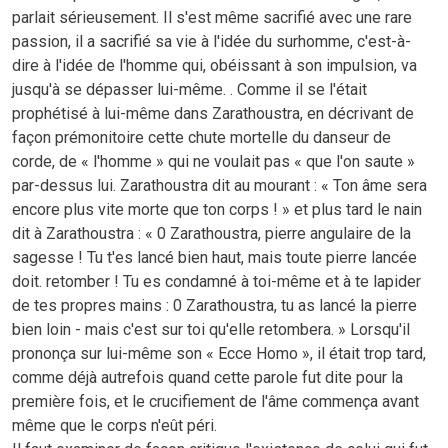
parlait sérieusement. Il s'est même sacrifié avec une rare
passion, il a sacrifié sa vie à l'idée du surhomme, c'est-à-
dire à l'idée de l'homme qui, obéissant à son impulsion, va
jusqu'à se dépasser lui-même. . Comme il se l'était
prophétisé à lui-même dans Zarathoustra, en décrivant de
façon prémonitoire cette chute mortelle du danseur de
corde, de « l'homme » qui ne voulait pas « que l'on saute »
par-dessus lui. Zarathoustra dit au mourant : « Ton âme sera
encore plus vite morte que ton corps ! » et plus tard le nain
dit à Zarathoustra : « 0 Zarathoustra, pierre angulaire de la
sagesse ! Tu t'es lancé bien haut, mais toute pierre lancée
doit. retomber ! Tu es condamné à toi-même et à te lapider
de tes propres mains : 0 Zarathoustra, tu as lancé la pierre
bien loin - mais c'est sur toi qu'elle retombera. » Lorsqu'il
prononça sur lui-même son « Ecce Homo », il était trop tard,
comme déjà autrefois quand cette parole fut dite pour la
première fois, et le crucifiement de l'âme commença avant
même que le corps n'eût péri.