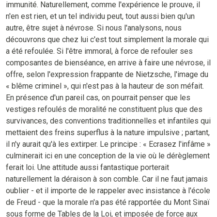
immunité. Naturellement, comme l'expérience le prouve, il
n'en est rien, et un tel individu peut, tout aussi bien qu'un
autre, être sujet à névrose. Si nous l'analysons, nous
découvrons que chez lui c'est tout simplement la morale qui
a été refoulée. Si l'être immoral, à force de refouler ses
composantes de bienséance, en arrive à faire une névrose, il
offre, selon l'expression frappante de Nietzsche, l'image du
« blême criminel », qui n'est pas à la hauteur de son méfait.
En présence d'un pareil cas, on pourrait penser que les
vestiges refoulés de moralité ne constituent plus que des
survivances, des conventions traditionnelles et infantiles qui
mettaient des freins superflus à la nature impulsive ; partant,
il n'y aurait qu'à les extirper. Le principe : « Ecrasez l'infâme »
culminerait ici en une conception de la vie où le dérèglement
ferait loi. Une attitude aussi fantastique porterait
naturellement la déraison à son comble. Car il ne faut jamais
oublier - et il importe de le rappeler avec insistance à l'école
de Freud - que la morale n'a pas été rapportée du Mont Sinaï
sous forme de Tables de la Loi, et imposée de force aux