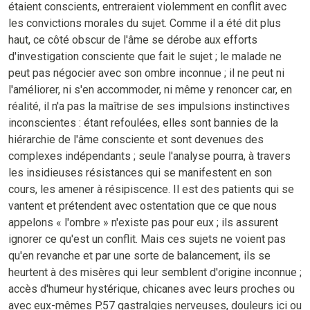
étaient conscients, entreraient violemment en conflit avec
les convictions morales du sujet. Comme il a été dit plus
haut, ce côté obscur de l'âme se dérobe aux efforts
d'investigation consciente que fait le sujet ; le malade ne
peut pas négocier avec son ombre inconnue ; il ne peut ni
l'améliorer, ni s'en accommoder, ni même y renoncer car, en
réalité, il n'a pas la maîtrise de ses impulsions instinctives
inconscientes : étant refoulées, elles sont bannies de la
hiérarchie de l'âme consciente et sont devenues des
complexes indépendants ; seule l'analyse pourra, à travers
les insidieuses résistances qui se manifestent en son
cours, les amener à résipiscence. Il est des patients qui se
vantent et prétendent avec ostentation que ce que nous
appelons « l'ombre » n'existe pas pour eux ; ils assurent
ignorer ce qu'est un conflit. Mais ces sujets ne voient pas
qu'en revanche et par une sorte de balancement, ils se
heurtent à des misères qui leur semblent d'origine inconnue ;
accès d'humeur hystérique, chicanes avec leurs proches ou
avec eux-mêmes P.57 gastralgies nerveuses, douleurs ici ou