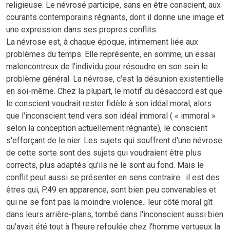
religieuse. Le névrosé participe, sans en être conscient, aux
courants contemporains régnants, dont il donne une image et
une expression dans ses propres conflits.
La névrose est, à chaque époque, intimement liée aux
problèmes du temps. Elle représente, en somme, un essai
malencontreux de l'individu pour résoudre en son sein le
problème général. La névrose, c'est la désunion existentielle
en soi-même. Chez la plupart, le motif du désaccord est que
le conscient voudrait rester fidèle à son idéal moral, alors
que l'inconscient tend vers son idéal immoral ( « immoral »
selon la conception actuellement régnante), le conscient
s'efforçant de le nier. Les sujets qui souffrent d'une névrose
de cette sorte sont des sujets qui voudraient être plus
corrects, plus adaptés qu'ils ne le sont au fond. Mais le
conflit peut aussi se présenter en sens contraire : il est des
êtres qui, P.49 en apparence, sont bien peu convenables et
qui ne se font pas la moindre violence.. leur côté moral gît
dans leurs arrière-plans, tombé dans l'inconscient aussi bien
qu'avait été tout à l'heure refoulée chez l'homme vertueux la