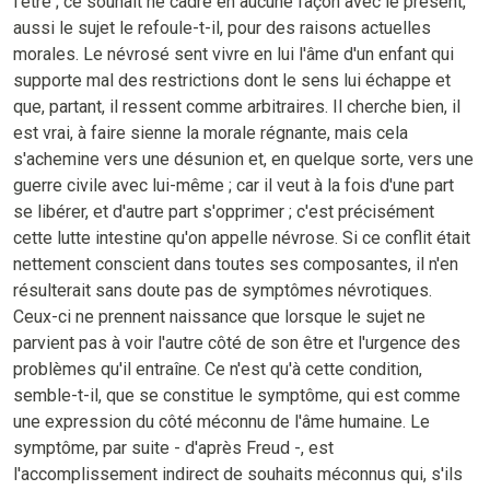
l'être ; ce souhait ne cadre en aucune façon avec le présent,
aussi le sujet le refoule-t-il, pour des raisons actuelles
morales. Le névrosé sent vivre en lui l'âme d'un enfant qui
supporte mal des restrictions dont le sens lui échappe et
que, partant, il ressent comme arbitraires. Il cherche bien, il
est vrai, à faire sienne la morale régnante, mais cela
s'achemine vers une désunion et, en quelque sorte, vers une
guerre civile avec lui-même ; car il veut à la fois d'une part
se libérer, et d'autre part s'opprimer ; c'est précisément
cette lutte intestine qu'on appelle névrose. Si ce conflit était
nettement conscient dans toutes ses composantes, il n'en
résulterait sans doute pas de symptômes névrotiques.
Ceux-ci ne prennent naissance que lorsque le sujet ne
parvient pas à voir l'autre côté de son être et l'urgence des
problèmes qu'il entraîne. Ce n'est qu'à cette condition,
semble-t-il, que se constitue le symptôme, qui est comme
une expression du côté méconnu de l'âme humaine. Le
symptôme, par suite - d'après Freud -, est
l'accomplissement indirect de souhaits méconnus qui, s'ils