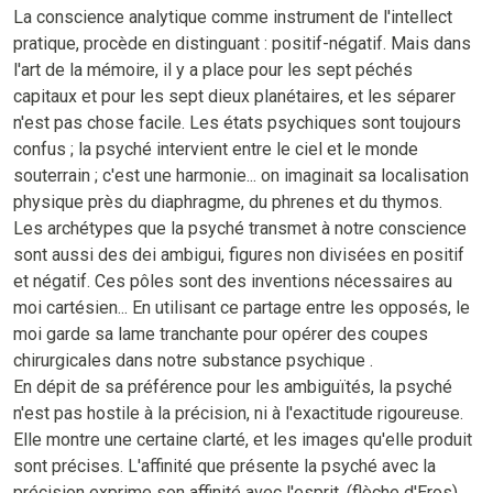
La conscience analytique comme instrument de l'intellect
pratique, procède en distinguant : positif-négatif. Mais dans
l'art de la mémoire, il y a place pour les sept péchés
capitaux et pour les sept dieux planétaires, et les séparer
n'est pas chose facile. Les états psychiques sont toujours
confus ; la psyché intervient entre le ciel et le monde
souterrain ; c'est une harmonie... on imaginait sa localisation
physique près du diaphragme, du phrenes et du thymos.
Les archétypes que la psyché transmet à notre conscience
sont aussi des dei ambigui, figures non divisées en positif
et négatif. Ces pôles sont des inventions nécessaires au
moi cartésien... En utilisant ce partage entre les opposés, le
moi garde sa lame tranchante pour opérer des coupes
chirurgicales dans notre substance psychique .
En dépit de sa préférence pour les ambiguïtés, la psyché
n'est pas hostile à la précision, ni à l'exactitude rigoureuse.
Elle montre une certaine clarté, et les images qu'elle produit
sont précises. L'affinité que présente la psyché avec la
précision exprime son affinité avec l'esprit. (flèche d'Eros)