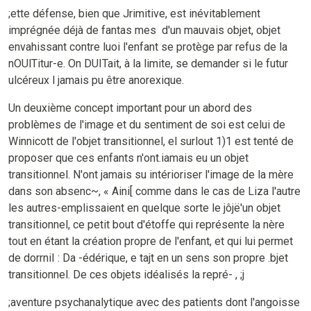
;ette défense, bien que Jrimitive, est inévitablement
imprégnée déjà de fantas mes d'un mauvais objet, objet
envahissant contre luoi l'enfant se protège par refus de la
nOUlTitur-e. On DUITait, à la limite, se demander si le futur
ulcéreux l jamais pu être anorexique.
Un deuxième concept important pour un abord des
problèmes de l'image et du sentiment de soi est celui de
Winnicott de l'objet transitionnel, el surlout 1)1 est tenté de
proposer que ces enfants n'ont.iamais eu un objet
transitionnel. N'ont jamais su intérioriser l'image de la mère
dans son absenc~, « Aini[ comme dans le cas de Liza l'autre
les autres-emplissaient en quelque sorte le jôjë'un objet
transitionnel, ce petit bout d'étoffe qui représente la nère
tout en étant la création propre de l'enfant, et qui lui permet
de dorrniI : Da -édérique, e tajt en un sens son propre .bjet
transitionnel. De ces objets idéalisés la repré- , ;j
;aventure psychanalytique avec des patients dont l'angoisse